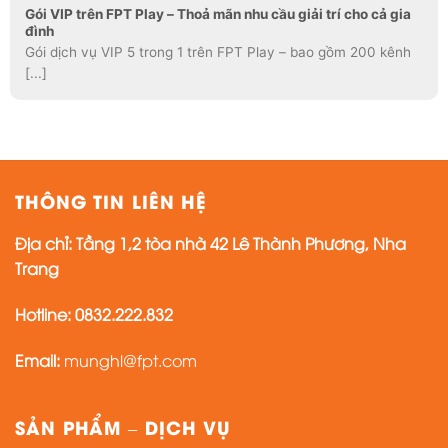
Gói VIP trên FPT Play – Thoả mãn nhu cầu giải trí cho cả gia
đình
Gói dịch vụ VIP 5 trong 1 trên FPT Play – bao gồm 200 kênh
[...]
THÔNG TIN LIÊN HỆ
Địa chỉ: Tầng 1,2 tòa nhà 42 Lê Thành Phương, Nha
Trang
Hotline:
0832.222.832
Email:
munghl@fpt.com
SẢN PHẨM – DỊCH VỤ