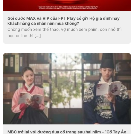
Gói cước MAX và VIP của FPT Play có gì? Hộ gia đình hay
khách hàng cá nhân nên mua không?
Chồng muốn xem thể thao, vợ muốn xem phim, con nhỏ thì
học online thì [...]
MBC trở lại với đường đua cổ trang sau hai năm – “Cổ Tay Áo