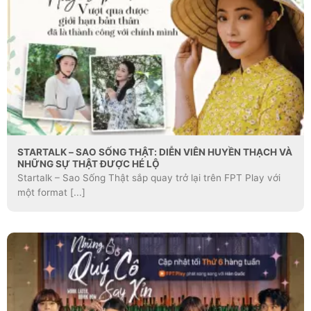
STARTALK – SAO SỐNG THẬT: DIỄN VIÊN HUYỀN THẠCH VÀ
NHỮNG SỰ THẬT ĐƯỢC HÉ LỘ
Startalk – Sao Sống Thật sắp quay trở lại trên FPT Play với
một format [...]