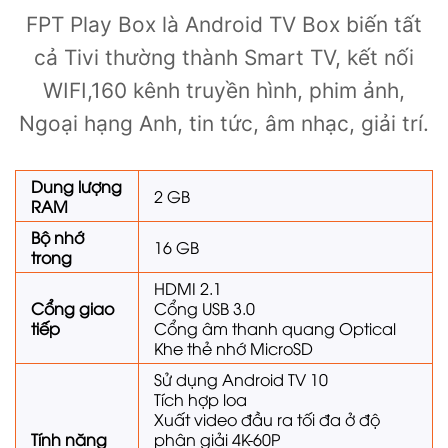
FPT Play Box là Android TV Box biến tất
cả Tivi thường thành Smart TV, kết nối
WIFI,160 kênh truyền hình, phim ảnh,
Ngoại hạng Anh, tin tức, âm nhạc, giải trí.
Dung lượng
2 GB
RAM
Bộ nhớ
16 GB
trong
HDMI 2.1
Cổng giao
Cổng USB 3.0
tiếp
Cổng âm thanh quang Optical
Khe thẻ nhớ MicroSD
Sử dụng Android TV 10
Tích hợp loa
Xuất video đầu ra tối đa ở độ
Tính năng
phân giải 4K-60P