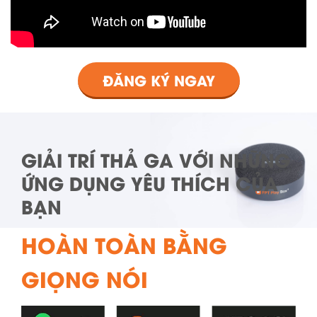
ĐĂNG KÝ NGAY
GIẢI TRÍ THẢ GA VỚI NHỮNG
ỨNG DỤNG YÊU THÍCH CỦA
BẠN
HOÀN TOÀN BẰNG
GIỌNG NÓI