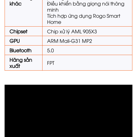
khác
Điều khiển bằng giọng nói thông
minh
Tích hợp ứng dụng Rogo Smart
Home
Chipset
Chip xử lý AML 905X3
GPU
ARM Mali-G31 MP2
Bluetooth
5.0
Hãng sản
FPT
xuất