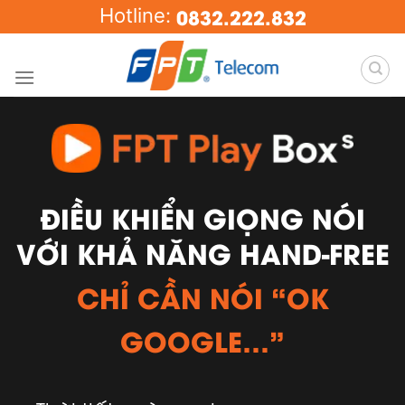
Skip
0832.222.832
Hotline:
to
content
ĐIỀU KHIỂN GIỌNG NÓI
VỚI KHẢ NĂNG HAND-FREE
CHỈ CẦN NÓI “OK
GOOGLE…”