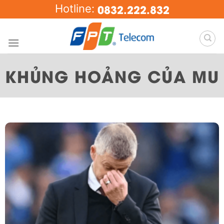
Skip
0832.222.832
Hotline:
to
content
KHỦNG HOẢNG CỦA MU