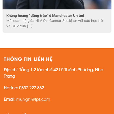
Khủng hoảng “dâng trào” ở Manchester United
Mối quan hệ giữa HLV Ole Gunnar Solskjaer với các học trò
và CĐV của [...]
THÔNG TIN LIÊN HỆ
Địa chỉ: Tầng 1,2 tòa nhà 42 Lê Thành Phương, Nha
Trang
Hotline:
0832.222.832
Email:
munghl@fpt.com